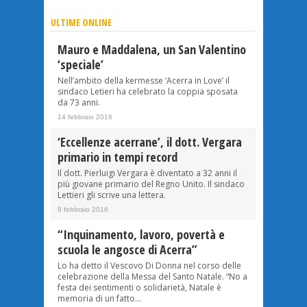
ULTIME ONLINE
Mauro e Maddalena, un San Valentino
‘speciale’
Nell’ambito della kermesse ‘Acerra in Love’ il
sindaco Letieri ha celebrato la coppia sposata
da 73 anni.
14 febbraio 2016
‘Eccellenze acerrane’, il dott. Vergara
primario in tempi record
Il dott. Pierluigi Vergara è diventato a 32 anni il
più giovane primario del Regno Unito. Il sindaco
Lettieri gli scrive una lettera.
9 febbraio 2016
“Inquinamento, lavoro, povertà e
scuola le angosce di Acerra”
Lo ha detto il Vescovo Di Donna nel corso delle
celebrazione della Messa del Santo Natale. “No a
festa dei sentimenti o solidarietà, Natale è
memoria di un fatto...