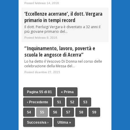
Posted febbraio 14, 2016
‘Eccellenze acerrane’, il dott. Vergara
primario in tempi record
Il dott. Pierluigi Vergara è diventato a 32 anni il
più giovane primario del...
Posted febbraio 9, 2016
“Inquinamento, lavoro, povertà e
scuola le angosce di Acerra”
Lo ha detto il Vescovo Di Donna nel corso delle
celebrazione della Messa del...
Posted dicembre 27, 2015
Pagina 55 di 81
« Prima
‹ Precedente
51
52
53
54
55
56
57
58
59
Successiva ›
Ultima »