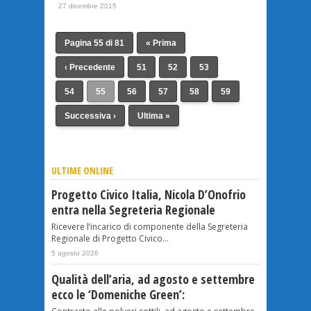
27 dicembre 2015
Pagina 55 di 81
« Prima
‹ Precedente
51
52
53
54
55
56
57
58
59
Successiva ›
Ultima »
ULTIME ONLINE
Progetto Civico Italia, Nicola D’Onofrio
entra nella Segreteria Regionale
Ricevere l’incarico di componente della Segreteria
Regionale di Progetto Civico...
5 agosto 2026
Qualità dell’aria, ad agosto e settembre
ecco le ‘Domeniche Green’: